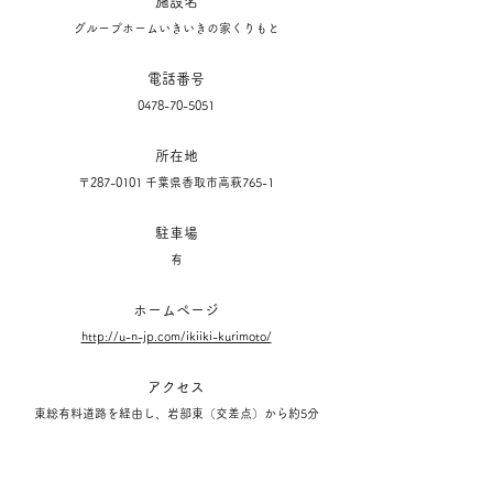
施設名
グループホームいきいきの家くりもと
電話番号
0478-70-5051
所在地
〒287-0101 千葉県香取市高萩765-1
駐車場
有
ホームページ
http://u-n-jp.com/ikiiki-kurimoto/
アクセス
東総有料道路を経由し、岩部東（交差点）から約5分