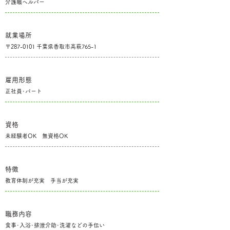
介護職ヘルパー
就業場所
〒287-0101 千葉県香取市高萩765-1
雇用形態
正社員･パート
資格
未経験者OK 無資格OK
特徴
教育体制が充実 手当が充実
職務内容
食事･入浴･排泄介助･洗濯などの手伝い