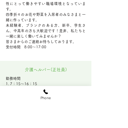
性にとって働きやすい職場環境となっていま
す。
​四季折々のお花や野菜を入居者のみなさまと一
緒に作っています。
未経験者、ブランクのある方、新卒、学生さ
ん、中高年の方も大歓迎です！是非、私たちと
一緒に楽しく働いてみませんか？
皆さまからのご連絡お待ちしております。
​受付時間 8:00～17:00
介護ヘルパー​(正社員)
勤務時間
1. 7：15～16：15
2. 8：45～17：45
3. 10：30～19：30
Phone
4. 17：00～翌9：30
休日 月10日
交代勤務シフト制